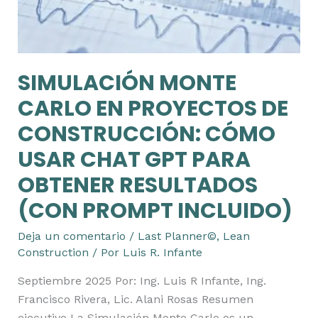
CÓMO
USAR
CHAT
GPT
SIMULACIÓN MONTE
PARA
OBTENER
CARLO EN PROYECTOS DE
RESULTADOS
CONSTRUCCIÓN: CÓMO
(CON
PROMPT
USAR CHAT GPT PARA
INCLUIDO)
OBTENER RESULTADOS
(CON PROMPT INCLUIDO)
Deja un comentario
/
Last Planner©
,
Lean
Construction
/ Por
Luis R. Infante
Septiembre 2025 Por: Ing. Luis R Infante, Ing.
Francisco Rivera, Lic. Alani Rosas Resumen
ejecutivo La Simulación Monte Carlo es un