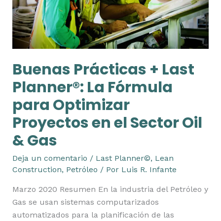
para
Optimizar
Proyectos
en
Buenas Prácticas + Last
el
Sector
Planner®: La Fórmula
Oil
para Optimizar
&
Gas
Proyectos en el Sector Oil
& Gas
Deja un comentario
/
Last Planner©
,
Lean
Construction
,
Petróleo
/ Por
Luis R. Infante
Marzo 2020 Resumen En la industria del Petróleo y
Gas se usan sistemas computarizados
automatizados para la planificación de las