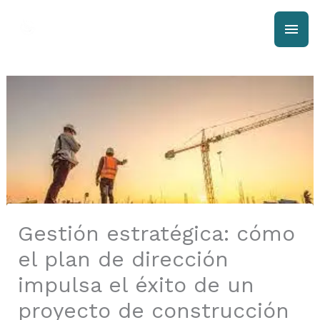
Ir
Men
al
contenido
prin
Gestión estratégica: cómo
el plan de dirección
impulsa el éxito de un
proyecto de construcción